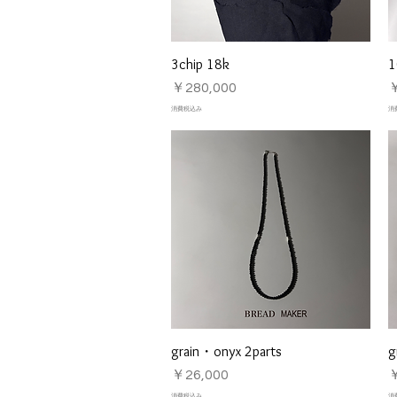
3chip 18k
1
クイックビュー
価格
￥280,000
￥
消費税込み
消
grain・onyx 2parts
g
クイックビュー
価格
￥26,000
￥
消費税込み
消