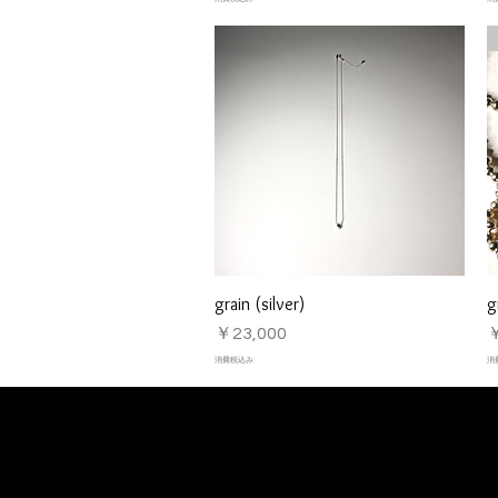
grain (silver)
g
クイックビュー
価格
￥23,000
￥
消費税込み
消