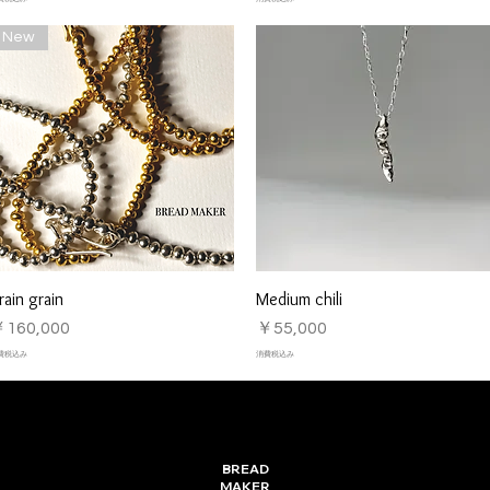
New
rain grain
Medium chili
クイックビュー
クイックビュー
価格
価格
160,000
￥55,000
費税込み
消費税込み
​BREAD
MAKER