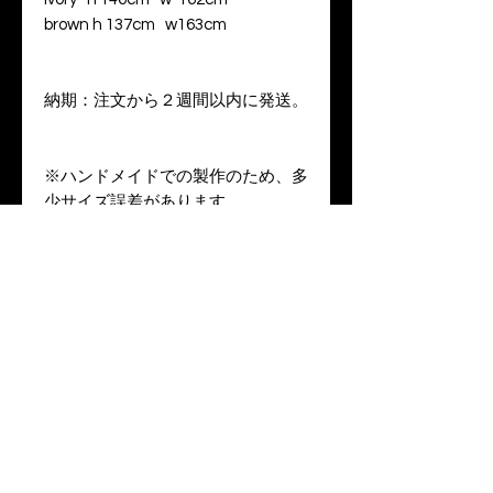
brown h 137cm w163cm
納期：注文から２週間以内に発送。
※ハンドメイドでの製作のため、多
少サイズ誤差があります。
色により生地の違いが御座いま
す。
​BREAD
MAKER
​プライバシーポリシー