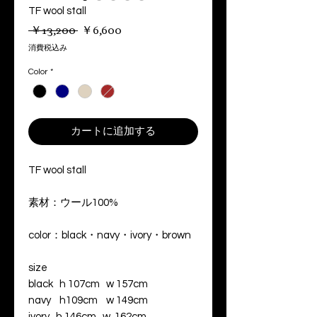
TF wool stall
通
セ
 ￥13,200 
￥6,600
常
ー
消費税込み
価
ル
格
価
Color
*
格
カートに追加する
TF wool stall
素材：ウール100%
color：black・navy・ivory・brown
size
black h 107cm w 157cm
navy h109cm w 149cm
ivory h 146cm w 162cm