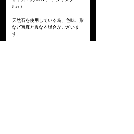
5cm)
天然石を使用している為、色味、形
など写真と異なる場合がございま
す。
※納期は御注文から３週間前後とな
ります。
​BREAD
MAKER
​プライバシーポリシー
thatfeel0000@gmail.co
m
特定商取引法に関する表記