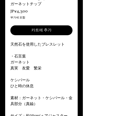
ガーネットチップ
가
JP¥4,300
격
부가세 포함:
카트에 추가
天然石を使用したブレスレット
・石言葉
ガーネット
真実 友愛 繁栄
ケシパール
ひと時の休息
素材：ガーネット・ケシパール・金
具部分（真鍮）
サイズ：約35cm(＋アジャスター